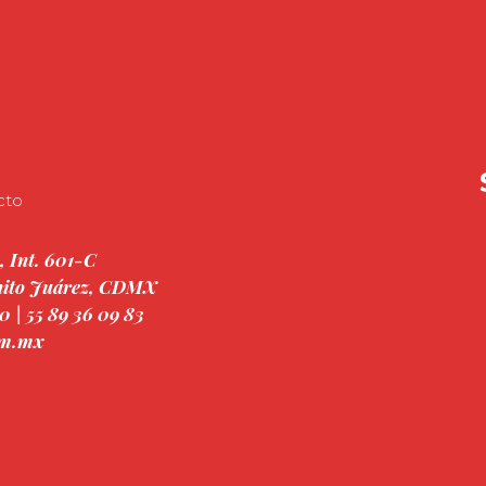
cto
, Int. 601-C
enito Juárez, CDMX
0 | 55 89 36 09 83
om.mx