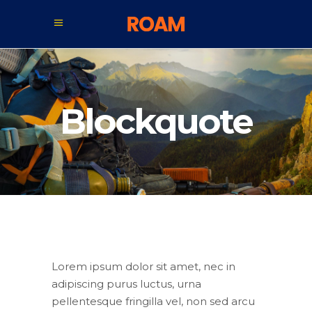
Blockquote
Lorem ipsum dolor sit amet, nec in
adipiscing purus luctus, urna
pellentesque fringilla vel, non sed arcu