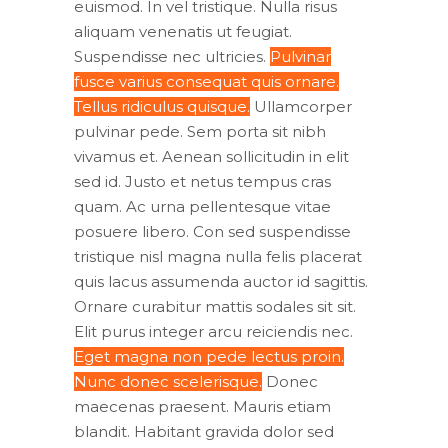
euismod. In vel tristique. Nulla risus
aliquam venenatis ut feugiat.
Suspendisse nec ultricies.
Pulvinar
fusce varius consequat quis ornare.
Tellus ridiculus quisque.
Ullamcorper
pulvinar pede. Sem porta sit nibh
vivamus et. Aenean sollicitudin in elit
sed id. Justo et netus tempus cras
quam. Ac urna pellentesque vitae
posuere libero. Con sed suspendisse
tristique nisl magna nulla felis placerat
quis lacus assumenda auctor id sagittis.
Ornare curabitur mattis sodales sit sit.
Elit purus integer arcu reiciendis nec.
Eget magna non pede lectus proin.
Nunc donec scelerisque.
Donec
maecenas praesent. Mauris etiam
blandit. Habitant gravida dolor sed