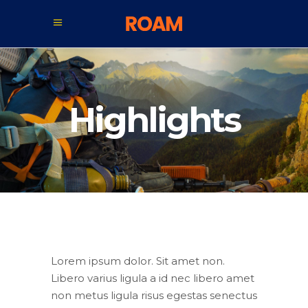
Highlights
Lorem ipsum dolor. Sit amet non.
Libero varius ligula a id nec libero amet
non metus ligula risus egestas senectus