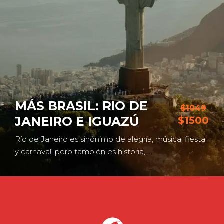
RIO DE
$1049
GUAZÚ
PATAGONIA 
$1500
o de alegría, música, fiesta
La Patagonia argentina 
es historia,…
pues el clima es extrem