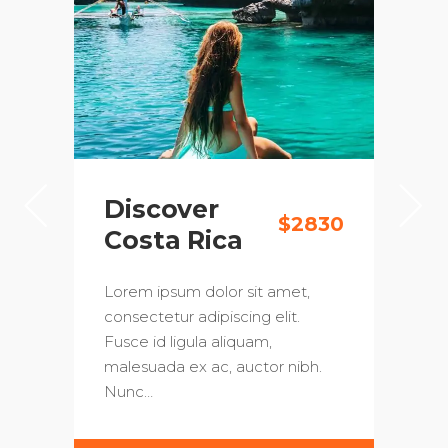
r
Thai Island
$2830
$18
ica
To Visit
olor sit amet,
Lorem ipsum dolor sit amet,
ipiscing elit.
consectetur adipiscing elit.
a aliquam,
Fusce id ligula aliquam,
ac, auctor nibh.
malesuada ex ac, auctor nibh.
Nunc…