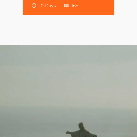
16+
15 Days
20+