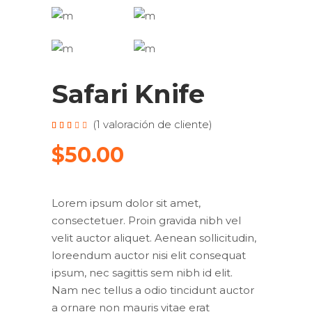
Safari Knife
(
1
valoración de cliente)
Valorado
1
3.00
sobre
$
50.00
5
basado
en
puntuación
de
cliente
Lorem ipsum dolor sit amet,
consectetuer. Proin gravida nibh vel
velit auctor aliquet. Aenean sollicitudin,
loreendum auctor nisi elit consequat
ipsum, nec sagittis sem nibh id elit.
Nam nec tellus a odio tincidunt auctor
a ornare non mauris vitae erat