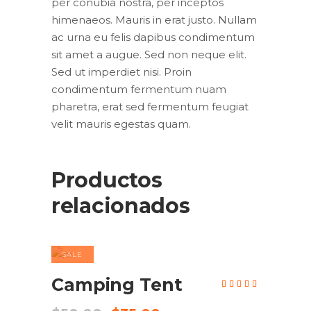
per conubia nostra, per inceptos
himenaeos. Mauris in erat justo. Nullam
ac urna eu felis dapibus condimentum
sit amet a augue. Sed non neque elit.
Sed ut imperdiet nisi. Proin
condimentum fermentum nuam
pharetra, erat sed fermentum feugiat
velit mauris egestas quam.
Productos
relacionados
SALE
AÑADIR AL CARRITO
Camping Tent
Valorad
en
5.00
de 5