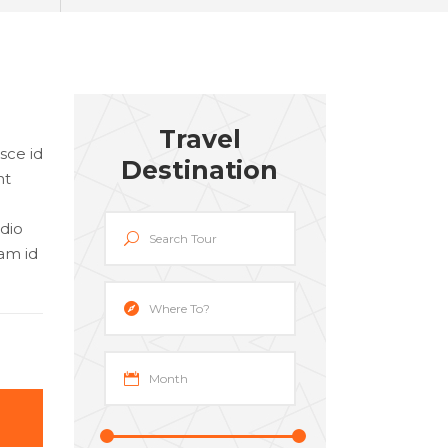
Travel
sce id
Destination
nt
odio
am id