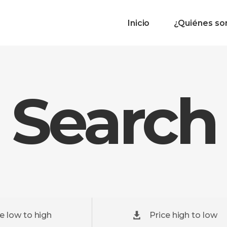
Inicio
¿Quiénes s
 Search
ce low to high
Price high to low