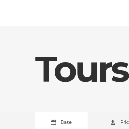
Tours
Date
Pri