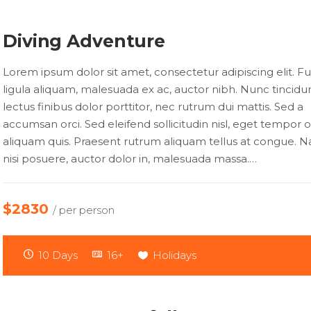
Diving Adventure
Lorem ipsum dolor sit amet, consectetur adipiscing elit. Fu
ligula aliquam, malesuada ex ac, auctor nibh. Nunc tincidu
lectus finibus dolor porttitor, nec rutrum dui mattis. Sed a
accumsan orci. Sed eleifend sollicitudin nisl, eget tempor 
aliquam quis. Praesent rutrum aliquam tellus at congue. N
nisi posuere, auctor dolor in, malesuada massa.…
$2830
/ per person
10 Days
16+
Holidays