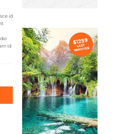
sce id
nt
odio
am id