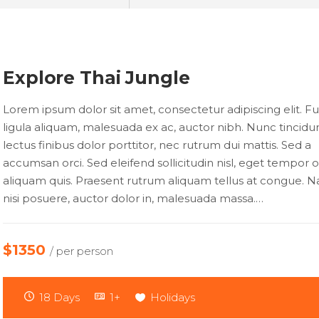
Explore Thai Jungle
Lorem ipsum dolor sit amet, consectetur adipiscing elit. Fu
ligula aliquam, malesuada ex ac, auctor nibh. Nunc tincidu
lectus finibus dolor porttitor, nec rutrum dui mattis. Sed a
accumsan orci. Sed eleifend sollicitudin nisl, eget tempor 
aliquam quis. Praesent rutrum aliquam tellus at congue. N
nisi posuere, auctor dolor in, malesuada massa.…
$1350
/ per person
18 Days
1+
Holidays