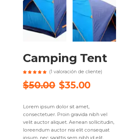
Camping Tent
(
1
valoración de cliente)
Valorado
1
5.00
sobre
$
50.00
$
35.00
5
basado
en
puntuación
de
cliente
Lorem ipsum dolor sit amet,
consectetuer. Proin gravida nibh vel
velit auctor aliquet. Aenean sollicitudin,
loreendum auctor nisi elit consequat
ipsum, nec sagittis sem nibh id elit.