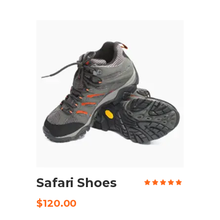
AÑADIR AL CARRITO
Safari Shoes
Valo
en
5.00
de 5
$
120.00