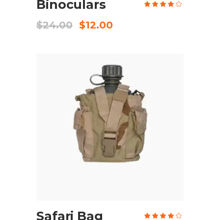
Binoculars
Valo
en
4.00
de 5
$
24.00
$
12.00
AÑADIR AL CARRITO
Safari Bag
Valo