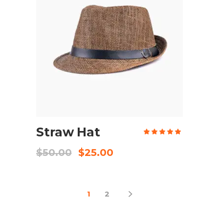
AÑADIR AL CARRITO
Straw Hat
Valo
en
5.00
de 5
$
50.00
$
25.00
1
2