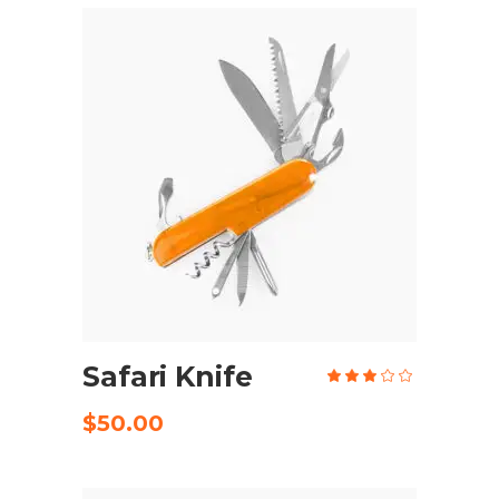
AÑADIR AL CARRITO
Safari Knife
Valo
en
3.00
de
$
50.00
5